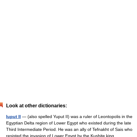
Look at other dictionaries:
Iuput II
— (also spelled Yuput II) was a ruler of Leontopolis in the
Egyptian Delta region of Lower Egypt who existed during the late
Third Intermediate Period. He was an ally of Tefnakht of Sais who
resisted the invasion of Lower Egypt by the Kushite king… …