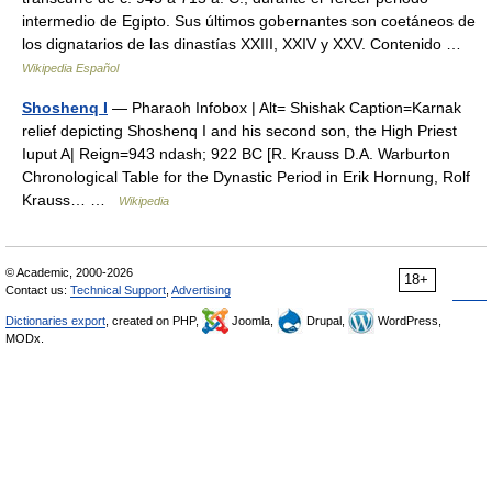
intermedio de Egipto. Sus últimos gobernantes son coetáneos de
los dignatarios de las dinastías XXIII, XXIV y XXV. Contenido …
Wikipedia Español
Shoshenq I
— Pharaoh Infobox | Alt= Shishak Caption=Karnak
relief depicting Shoshenq I and his second son, the High Priest
Iuput A| Reign=943 ndash; 922 BC [R. Krauss D.A. Warburton
Chronological Table for the Dynastic Period in Erik Hornung, Rolf
Krauss… …
Wikipedia
© Academic, 2000-2026
18+
Contact us:
Technical Support
,
Advertising
Dictionaries export
, created on PHP,
Joomla,
Drupal,
WordPress,
MODx.