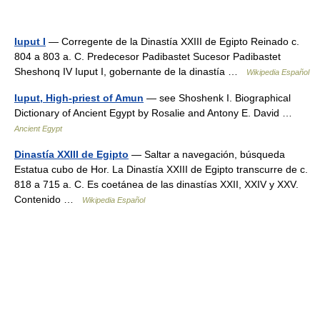
Iuput I
— Corregente de la Dinastía XXIII de Egipto Reinado c.
804 a 803 a. C. Predecesor Padibastet Sucesor Padibastet
Sheshonq IV Iuput I, gobernante de la dinastía …
Wikipedia Español
Iuput, High-priest of Amun
— see Shoshenk I. Biographical
Dictionary of Ancient Egypt by Rosalie and Antony E. David …
Ancient Egypt
Dinastía XXIII de Egipto
— Saltar a navegación, búsqueda
Estatua cubo de Hor. La Dinastía XXIII de Egipto transcurre de c.
818 a 715 a. C. Es coetánea de las dinastías XXII, XXIV y XXV.
Contenido …
Wikipedia Español