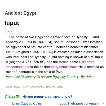
Ancient Egypt
Iuput
Iuput
The name of two kings and a royal prince of Dynasty 22 and
Dynasty 23. Iuput (fl. 944–924), son of Sheshonq I, was installed
as high priest of Amunto control Thebeson behalf of his father.
Iuput I (reigned c. 805–783 BC) is attested as ruler in association
with Pedubast I of Dynasty 23, but nothing is known of him. Iuput
II (reigned c. 731–720 BC) had the throne name
Usimaatre
setepenamun
and the epithet
meryamun sibast
. He is attested as
ruler ofLeontopolis in the stela of Piye.
Historical Dictionary Of Ancient Egypt by Morris L. Bierbrier
Ancient Egypt. A Reference Guide
.
EdwART
.
2011
.
Игры ⚽
Нужно решить контрольную?
Iulius Caesar, Caius
Iuput, High-priest of Amun