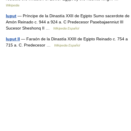
Wikipedia
Iuput
— Príncipe de la Dinastía XXII de Egipto Sumo sacerdote de
Amón Reinado c. 944 a 924 a. C Predecesor Pasebajaenniut III
Sucesor Sheshonq II …
Wikipedia Español
Iuput II
— Faraón de la Dinastía XXIII de Egipto Reinado c. 754 a
715 a. C. Predecesor …
Wikipedia Español